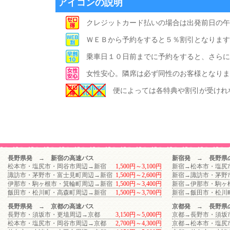
アイコンの説明
クレジットカード払いの場合は出発前日の午
ＷＥＢから予約をすると５％割引となります
乗車日１０日前までに予約をすると、さらに
女性安心。隣席は必ず同性のお客様となりま
便によっては各特典や割引が受けれ
長野県発 → 新宿の高速バス
新宿発 → 長野県
松本市・塩尻市・岡谷市周辺→新宿
1,500円～3,100円
新宿→松本市・塩尻
諏訪市・茅野市・富士見町周辺→新宿
1,500円～2,600円
新宿→諏訪市・茅野
伊那市・駒ヶ根市・箕輪町周辺→新宿
1,500円～3,400円
新宿→伊那市・駒ヶ
飯田市・松川町・高森町周辺→新宿
1,500円～3,700円
新宿→飯田市・松川
長野県発 → 京都の高速バス
京都発 → 長野県
長野市・須坂市・更埴周辺→京都
3,150円～5,000円
京都→長野市・須坂
松本市・塩尻市・岡谷市周辺→京都
2,700円～4,300円
京都→松本市・塩尻