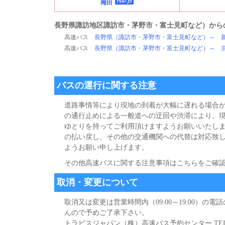
梅田
長野県諏訪地区
諏訪市・茅野市・富士見町
など）から
高速バス
長野県（
諏訪市・茅野市・富士見町
など）⇔ 
高速バス
長野県（
諏訪市・茅野市・富士見町
など）⇔ 
バスの運行に関する注意
道路事情等により現地の到着が大幅に遅れる場合
の通行止めによる一般道への迂回や渋滞により、現
ゆとりを持ってご利用頂けますようお願いいたし
の払い戻し、その他の交通機関への代替は対応致
ようお願い申し上げます。
その他高速バスに関する注意事項はこちらをご確
取消・変更について
取消又は変更は営業時間内（09:00～19:00）
んので予めご了承下さい。
トラビスジャパン（株）高速バス予約センター TEL:0265-9