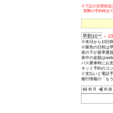
※下記の空席状況は、
実際の予約時点で
←1
※本日から10日
※紫色の日程は
表の下が基準運
表中の金額はwe
バス乗車時にお
ネット予約のコ
ド支払いと電話
催行情報の「も