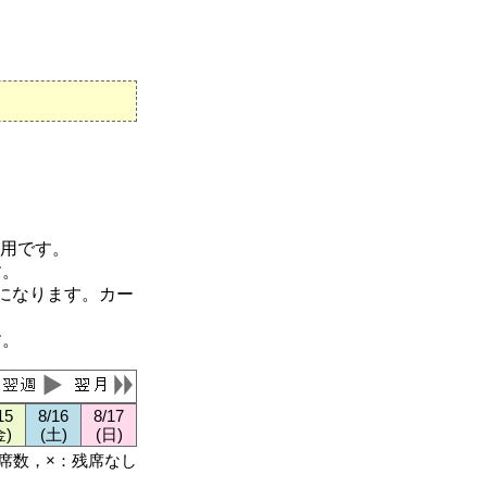
適用です。
す。
になります。カー
す。
15
8/16
8/17
金)
(土)
(日)
残席数，×：残席なし