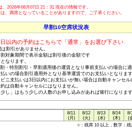
2026年08月07日 21：31 現在の情報です。
は、満席となっていることがありますので、ご了承ください。
早割10空席状況表
0日以内の予約はこちらで「通常」をお選び下さい
間は割引がありません。
早割対象期間で表示金額は割引後の金額です
賃となります。
b割・特別割引・早割適用後の運賃となり事前支払いの場合に
支払いの場合割引適用外となり基準運賃でのお支払いとなりま
ンビニ支払いは3日以内にお支払いが無い場合は自動キャンセル
予約は自動キャンセルにはなりません。
う少し」はもう少しの人数のお申し込みがあれば催行になりま
8/11
8/12
8/13
8/14
8/
(月)
(火)
(水)
(木)
(
○：残席 10 以上，数字：