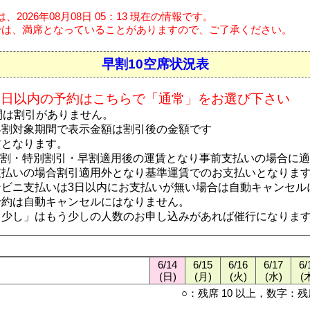
2026年08月08日 05：13 現在の情報です。
は、満席となっていることがありますので、ご了承ください。
早割10空席状況表
0日以内の予約はこちらで「通常」をお選び下さい
間は割引がありません。
早割対象期間で表示金額は割引後の金額です
賃となります。
b割・特別割引・早割適用後の運賃となり事前支払いの場合に
支払いの場合割引適用外となり基準運賃でのお支払いとなりま
ンビニ支払いは3日以内にお支払いが無い場合は自動キャンセル
予約は自動キャンセルにはなりません。
う少し」はもう少しの人数のお申し込みがあれば催行になりま
6/14
6/15
6/16
6/17
6/
(日)
(月)
(火)
(水)
(
○：残席 10 以上，数字：