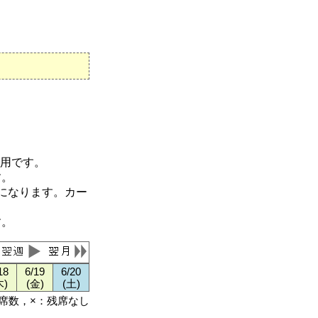
適用です。
す。
になります。カー
す。
18
6/19
6/20
木)
(金)
(土)
残席数，×：残席なし