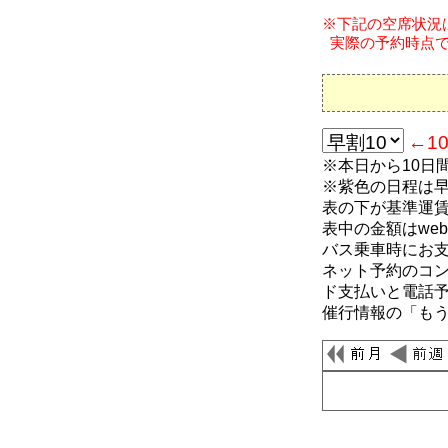
※下記の空席状況は、
実際の予約時点で
←1
※本日から10日
※紫色の日程は
表の下が基準運
表中の金額はwe
バス乗車時にお
ネット予約のコ
ド支払いと電話
催行情報の「も