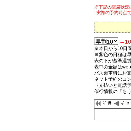
※下記の空席状況は、
実際の予約時点で
←1
※本日から10日
※紫色の日程は
表の下が基準運
表中の金額はwe
バス乗車時にお
ネット予約のコ
ド支払いと電話
催行情報の「も