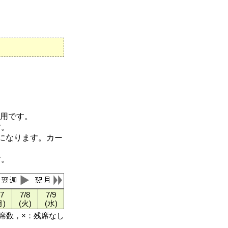
適用です。
す。
になります。カー
す。
/7
7/8
7/9
月)
(火)
(水)
残席数，×：残席なし