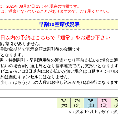
2026年08月07日 13：44 現在の情報です。
は、満席となっていることがありますので、ご了承ください。
早割10空席状況表
0日以内の予約はこちらで「通常」をお選び下さい
間は割引がありません。
早割対象期間で表示金額は割引後の金額です
賃となります。
b割・特別割引・早割適用後の運賃となり事前支払いの場合に
支払いの場合割引適用外となり基準運賃でのお支払いとなりま
ンビニ支払いは3日以内にお支払いが無い場合は自動キャンセル
予約は自動キャンセルにはなりません。
う少し」はもう少しの人数のお申し込みがあれば催行になりま
7/3
7/4
7/5
7/6
7
(木)
(金)
(土)
(日)
(
○：残席 10 以上，数字：